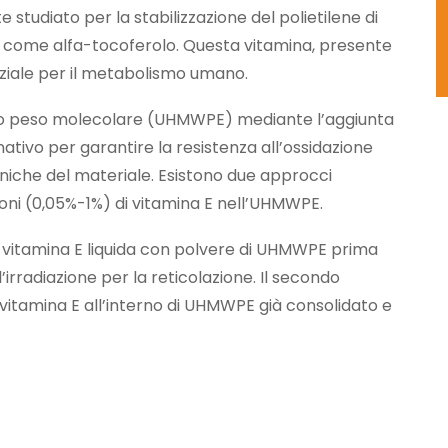
tudiato per la stabilizzazione del polietilene di
e come alfa-tocoferolo. Questa vitamina, presente
enziale per il metabolismo umano.
ssimo peso molecolare (UHMWPE) mediante l’aggiunta
tivo per garantire la resistenza all’ossidazione
che del materiale. Esistono due approcci
oni (0,05%-1%) di vitamina E nell’UHMWPE.
 vitamina E liquida con polvere di UHMWPE prima
’irradiazione per la reticolazione. Il secondo
 vitamina E all’interno di UHMWPE già consolidato e
ina E al polietilene elimina efficacemente il
 la longevità del materiale e garantendo la
stinati all’uso medico. Questa tecnica rappresenta un