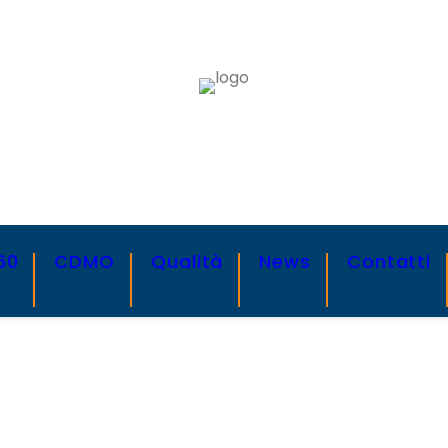
60
CDMO
Qualità
News
Contatti