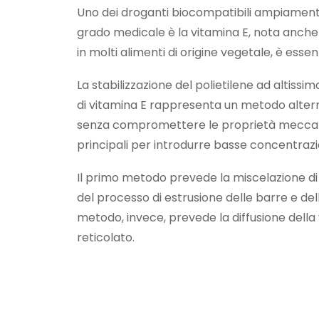
Uno dei droganti biocompatibili ampiamente s
grado medicale è la vitamina E, nota anch
in molti alimenti di origine vegetale, è ess
La stabilizzazione del polietilene ad alti
di vitamina E rappresenta un metodo alterna
senza compromettere le proprietà meccani
principali per introdurre basse concentrazi
Il primo metodo prevede la miscelazione di
del processo di estrusione delle barre e dell
metodo, invece, prevede la diffusione della
reticolato.
L’aggiunta di concentrazioni minime di vitam
problema dell’ossidazione, aumentando così
sicurezza e l’affidabilità dei dispositivi de